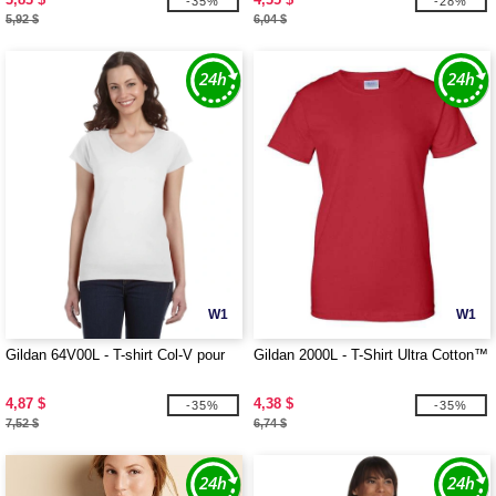
-35%
-28%
5,92 $
6,04 $
W1
W1
Gildan 64V00L - T-shirt Col-V pour
Gildan 2000L - T-Shirt Ultra Cotton™
4,87 $
4,38 $
-35%
-35%
7,52 $
6,74 $