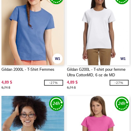
W1
W1
Gildan 2000L - T-Shirt Femmes
Gildan G200L - T-shirt pour femme
Ultra CottonMD, 6 oz de MD
4,89 $
4,89 $
-27%
-27%
6,74 $
6,74 $