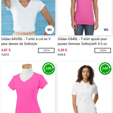
W1
W1
Gildan 64V00L - T-shirt à col en V
Gildan G640L - T-shirt ajusté pour
pour dames de Softstyle
jeunes femmes Softstyle® 4.5 oz.
4,87 $
4,28 $
-35%
-28%
7,52 $
5,92 $