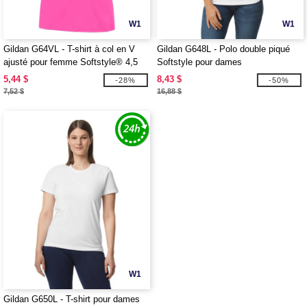
W1
W1
Gildan G64VL - T-shirt à col en V
Gildan G648L - Polo double piqué
ajusté pour femme Softstyle® 4,5
Softstyle pour dames
oz.
5,44 $
8,43 $
-28%
-50%
7,52 $
16,88 $
W1
Gildan G650L - T-shirt pour dames