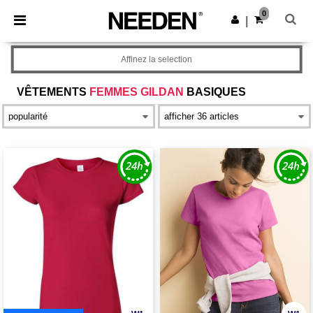
×
Appli Needen
0
Obtenir l'appli
|
Meilleurs prix sur l’app !
Affinez la selection
VÊTEMENTS
FEMMES GILDAN
BASIQUES