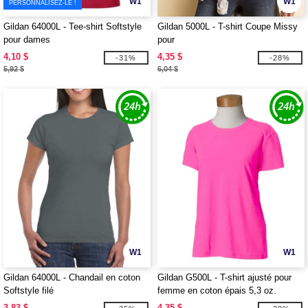
W1
W1
PERSONNALISEZ-LE !
Gildan 64000L - Tee-shirt Softstyle
Gildan 5000L - T-shirt Coupe Missy
pour dames
pour
4,10 $
4,35 $
-31%
-28%
5,92 $
6,04 $
W1
W1
Gildan 64000L - Chandail en coton
Gildan G500L - T-shirt ajusté pour
Softstyle filé
femme en coton épais 5,3 oz.
3,83 $
4,35 $