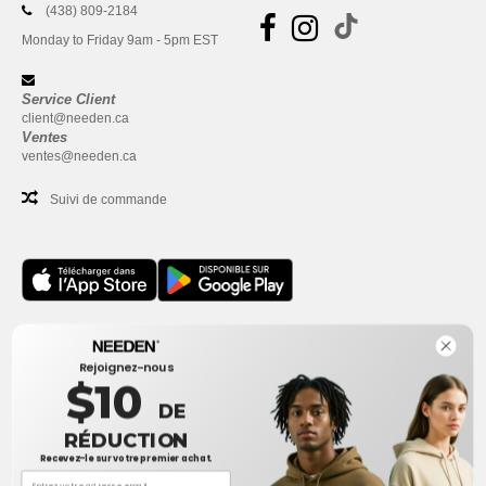
(438) 809-2184
Monday to Friday 9am - 5pm EST
Service Client
client@needen.ca
Ventes
ventes@needen.ca
Suivi de commande
Bureau
Rejoignez-nous
One Dundas Street West Suite 2500
$10
Toronto, Ontario, M5G 1Z3
DE
Ceci n'est PAS l'adresse de retour. Pour les retours, voir ici
RÉDUCTION
Recevez-le sur votre premier achat.
Bureau