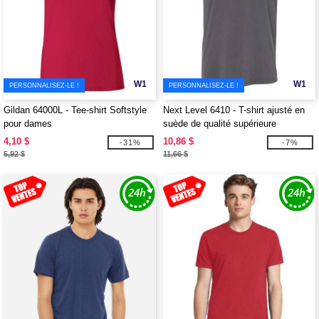
W1
W1
PERSONNALISEZ-LE !
PERSONNALISEZ-LE !
Gildan 64000L - Tee-shirt Softstyle
Next Level 6410 - T-shirt ajusté en
pour dames
suède de qualité supérieure
4,10 $
10,86 $
-31%
-7%
5,92 $
11,66 $