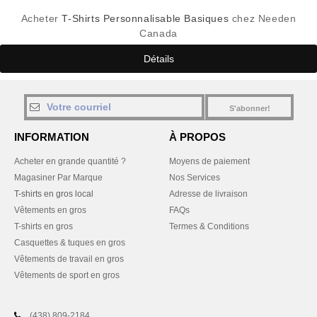
Acheter
T-Shirts Personnalisable Basiques
chez Needen
Canada
Détails
S'abonner!
INFORMATION
À PROPOS
Acheter en grande quantité ?
Moyens de paiement
Magasiner Par Marque
Nos Services
T-shirts en gros local
Adresse de livraison
Vêtements en gros
FAQs
T-shirts en gros
Termes & Conditions
Casquettes & tuques en gros
Vêtements de travail en gros
Vêtements de sport en gros
(438) 809-2184