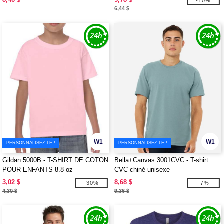
-10%
6,44 $
W1
W1
PERSONNALISEZ-LE !
PERSONNALISEZ-LE !
Gildan 5000B - T-SHIRT DE COTON
Bella+Canvas 3001CVC - T-shirt
POUR ENFANTS 8.8 oz
CVC chiné unisexe
3,02 $
8,68 $
-30%
-7%
4,30 $
9,36 $