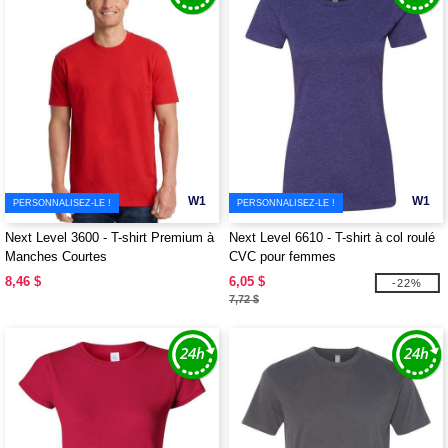
W1
W1
PERSONNALISEZ-LE !
PERSONNALISEZ-LE !
Next Level 3600 - T-shirt Premium à
Next Level 6610 - T-shirt à col roulé
Manches Courtes
CVC pour femmes
8,46 $
6,05 $
-22%
7,72 $