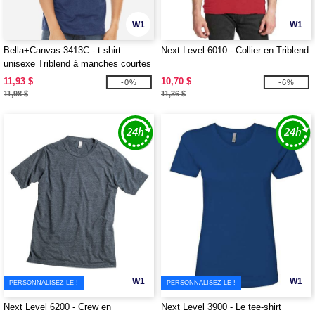
W1
W1
Bella+Canvas 3413C - t-shirt
Next Level 6010 - Collier en Triblend
unisexe Triblend à manches courtes
11,93 $
10,70 $
-0%
-6%
11,98 $
11,36 $
W1
W1
PERSONNALISEZ-LE !
PERSONNALISEZ-LE !
Next Level 6200 - Crew en
Next Level 3900 - Le tee-shirt