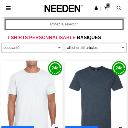
×
Appli Needen
0
Obtenir l'appli
|
Meilleurs prix sur l’app !
Affinez la selection
T-SHIRTS PERSONNALISABLE
BASIQUES