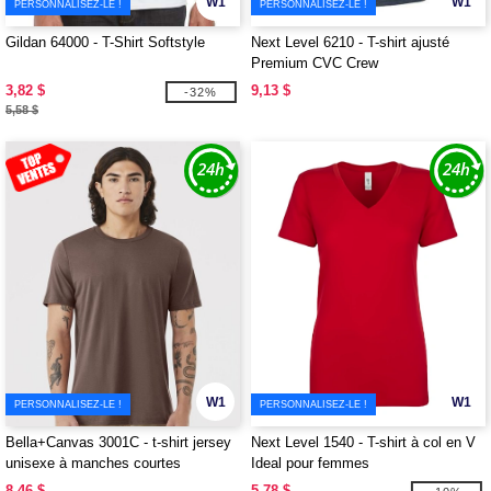
W1
W1
PERSONNALISEZ-LE !
PERSONNALISEZ-LE !
Gildan 64000 - T-Shirt Softstyle
Next Level 6210 - T-shirt ajusté
Premium CVC Crew
3,82 $
9,13 $
-32%
5,58 $
W1
W1
PERSONNALISEZ-LE !
PERSONNALISEZ-LE !
Bella+Canvas 3001C - t-shirt jersey
Next Level 1540 - T-shirt à col en V
unisexe à manches courtes
Ideal pour femmes
8,46 $
5,78 $