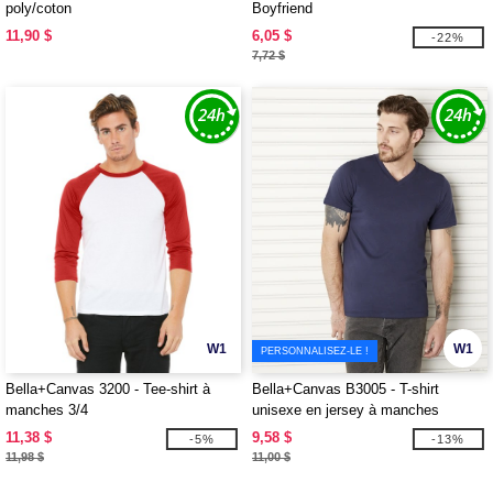
poly/coton
Boyfriend
11,90 $
6,05 $
-22%
7,72 $
W1
W1
PERSONNALISEZ-LE !
Bella+Canvas 3200 - Tee-shirt à
Bella+Canvas B3005 - T-shirt
manches 3/4
unisexe en jersey à manches
courtes et col en V
11,38 $
9,58 $
-5%
-13%
11,98 $
11,00 $